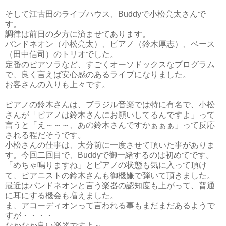
そして江古田のライブハウス、Buddyで小松亮太さんで
す。
調律は前日の夕方に済ませてあります。
バンドネオン（小松亮太）、ピアノ（鈴木厚志）、ベース
（田中信司）のトリオでした。
定番のピアソラなど、すごくオーソドックスなプログラム
で、良く言えば安心感のあるライブになりました。
お客さんの入りも上々です。
ピアノの鈴木さんは、ブラジル音楽では特に有名で、小松
さんが「ピアノは鈴木さんにお願いしてるんですよ」って
言うと「え～～～、あの鈴木さんですかぁぁぁ」って反応
される程だそうです。
小松さんの仕事は、大分前に一度させて頂いた事がありま
す。今回二回目で、Buddyで御一緒するのは初めてです。
「めちゃ鳴りますね」とピアノの状態も気に入って頂け
て、ピアニストの鈴木さんも御機嫌で弾いて頂きました。
最近はバンドネオンと言う楽器の認知度も上がって、普通
に耳にする機会も増えました。
ま、アコーディオンって言われる事もまだまだあるようで
すが・・・・
なかなか良い楽器ですよ～。