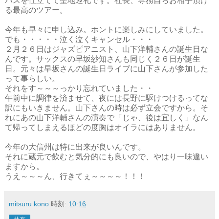
バスを仕立てて聖地巡礼です。社長、専務自らお相手頂け
る最高のツアー。
今年も早々に申し込み。ホントに楽しみにしていました。
でも・・・・・泣く泣くキャンセル・・・
２月２６日はジャズピアニスト、山下洋輔さんの誕生日な
んです。サックスの早坂紗知さんも同じく２６日が誕生
日。元々は早坂さんの誕生日ライブに山下さんが参加した
って事らしい。
それをす～～～っかり忘れていました・・
午前中に調律を済ませて、夜には長野に駆けつけるってな
訳にもいきません。山下さんの時は必ず立会ですから。そ
れにあの山下洋輔さんの演奏で「じゃ、後は宜しく」なん
て帰ってしまえるほどの度胸はオイラにはありません。
今年の大信州は特に出来が良いんです。
それに蔵元で飲むと気分的にも良いので、やはり一味違い
ますから。
うえ～～～ん、行きてぇ～～～～！！！
mitsuru kono
時刻:
10:16