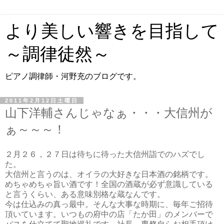
より美しい響きを目指して
～調律徒然～
ピアノ調律師・河野充のブログです。
2011年2月12日土曜日
山下洋輔さんじゃなぁ・・・大信州が
ぁ～～～！
２月２６，２７日は待ちに待った大信州詣でのハズでし
た。
大信州と言うのは、オイラの大好きな日本酒の銘柄です。
めちゃめちゃ旨い酒です！全国の酒蔵が必ず意識している
と言うくらい、ある意味別格な蔵なんです。
今は仕込みの真っ最中。そんな大事な時期に、毎年ご招待
頂いています。いつもの府中の店「たか田」のメンバーで